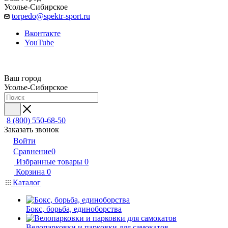
Усолье-Сибирское
torpedo@spektr-sport.ru
Вконтакте
YouTube
Ваш город
Усолье-Сибирское
8 (800) 550-68-50
Заказать звонок
Войти
Сравнение
0
Избранные товары
0
Корзина
0
Каталог
Бокс, борьба, единоборства
Велопарковки и парковки для самокатов