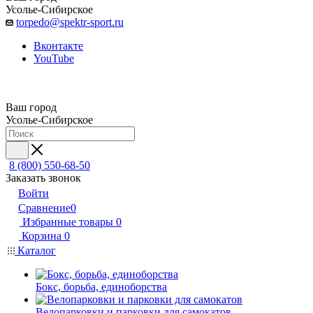
Усолье-Сибирское
torpedo@spektr-sport.ru
Вконтакте
YouTube
Ваш город
Усолье-Сибирское
8 (800) 550-68-50
Заказать звонок
Войти
Сравнение
0
Избранные товары
0
Корзина
0
Каталог
Бокс, борьба, единоборства
Велопарковки и парковки для самокатов