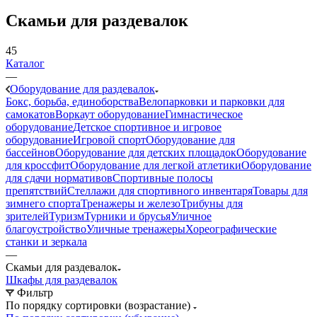
Скамьи для раздевалок
45
Каталог
—
Оборудование для раздевалок
Бокс, борьба, единоборства
Велопарковки и парковки для
самокатов
Воркаут оборудование
Гимнастическое
оборудование
Детское спортивное и игровое
оборудование
Игровой спорт
Оборудование для
бассейнов
Оборудование для детских площадок
Оборудование
для кроссфит
Оборудование для легкой атлетики
Оборудование
для сдачи нормативов
Спортивные полосы
препятствий
Стеллажи для спортивного инвентаря
Товары для
зимнего спорта
Тренажеры и железо
Трибуны для
зрителей
Туризм
Турники и брусья
Уличное
благоустройство
Уличные тренажеры
Хореографические
станки и зеркала
—
Скамьи для раздевалок
Шкафы для раздевалок
Фильтр
По порядку сортировки (возрастание)