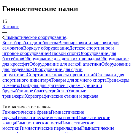
Гимнастические палки
15
Каталог
—
Гимнастическое оборудование
Бокс, борьба, единоборства
Велопарковки и парковки для
самокатов
Воркаут оборудование
Детское спортивное и
игровое оборудование
Игровой спорт
Оборудование для
бассейнов
Оборудование для детских площадок
Оборудование
для кроссфит
Оборудование для легкой атлетики
Оборудование
для раздевалок
Оборудование для сдачи
нормативов
Спортивные полосы препятствий
Стеллажи для
спортивного инвентаря
Товары для зимнего спорта
Тренажеры
и железо
Трибуны для зрителей
Туризм
Турники и
брусья
Уличное благоустройство
Уличные
тренажеры
Хореографические станки и зеркала
—
Гимнастические палки
Гимнастические бревна
Гимнастические
брусья
Гимнастические козлы и кони
Гимнастические
кольца
Гимнастические маты
Гимнастические
мостики
Гимнастические перекладины
Гимнастические