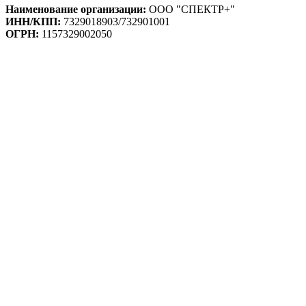
Наименование организации:
ООО "СПЕКТР+"
ИНН/КПП:
7329018903/732901001
ОГРН:
1157329002050