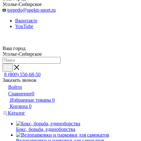
Усолье-Сибирское
torpedo@spektr-sport.ru
Вконтакте
YouTube
Ваш город
Усолье-Сибирское
8 (800) 550-68-50
Заказать звонок
Войти
Сравнение
0
Избранные товары
0
Корзина
0
Каталог
Бокс, борьба, единоборства
Велопарковки и парковки для самокатов