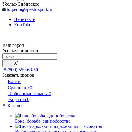
Усолье-Сибирское
torpedo@spektr-sport.ru
Вконтакте
YouTube
Ваш город
Усолье-Сибирское
8 (800) 550-68-50
Заказать звонок
Войти
Сравнение
0
Избранные товары
0
Корзина
0
Каталог
Бокс, борьба, единоборства
Велопарковки и парковки для самокатов