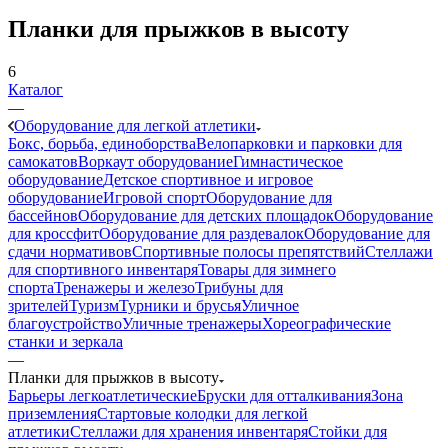
Планки для прыжков в высоту
6
Каталог
—
Оборудование для легкой атлетики
Бокс, борьба, единоборства
Велопарковки и парковки для
самокатов
Воркаут оборудование
Гимнастическое
оборудование
Детское спортивное и игровое
оборудование
Игровой спорт
Оборудование для
бассейнов
Оборудование для детских площадок
Оборудование
для кроссфит
Оборудование для раздевалок
Оборудование для
сдачи нормативов
Спортивные полосы препятствий
Стеллажи
для спортивного инвентаря
Товары для зимнего
спорта
Тренажеры и железо
Трибуны для
зрителей
Туризм
Турники и брусья
Уличное
благоустройство
Уличные тренажеры
Хореографические
станки и зеркала
—
Планки для прыжков в высоту
Барьеры легкоатлетические
Бруски для отталкивания
Зона
приземления
Стартовые колодки для легкой
атлетики
Стеллажи для хранения инвентаря
Стойки для