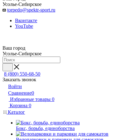
Усолье-Сибирское
torpedo@spektr-sport.ru
Вконтакте
YouTube
Ваш город
Усолье-Сибирское
8 (800) 550-68-50
Заказать звонок
Войти
Сравнение
0
Избранные товары
0
Корзина
0
Каталог
Бокс, борьба, единоборства
Велопарковки и парковки для самокатов