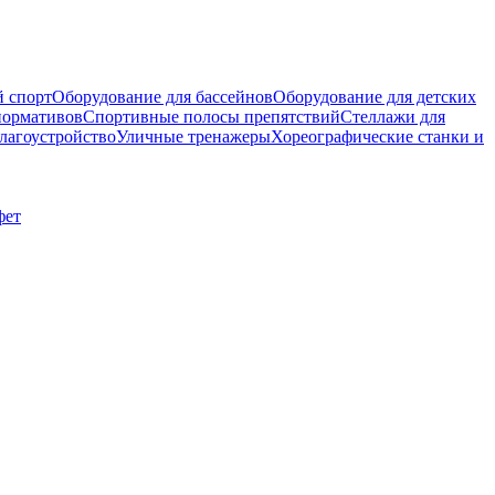
 спорт
Оборудование для бассейнов
Оборудование для детских
нормативов
Спортивные полосы препятствий
Стеллажи для
лагоустройство
Уличные тренажеры
Хореографические станки и
фет