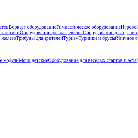
атов
Воркаут оборудование
Гимнастическое оборудование
Игровой
 атлетики
Оборудование для раздевалок
Оборудование для сдачи 
 железо
Трибуны для зрителей
Туризм
Турники и брусья
Уличное б
е модули
Мячи детские
Оборудование для веселых стартов и эста