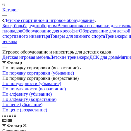
6
Каталог
—
Детское спортивное и игровое оборудование
Бокс, борьба, единоборства
Велопарковки и парковки для самок
площадок
Оборудование для кроссфит
Оборудование для легкой
спортивного инвентаря
Товары для зимнего спорта
Тренажеры и
зеркала
—
Игровое оборудование и инвентарь для детских садов
Детская игровая мебель
Детские тренажеры
ДСК для дома
Мягки
Фильтр
По порядку сортировки (возрастание)
По порядку сортировки (убывание)
По порядку сортировки (возрастание)
По популярности (убывание)
По популярности (возрастание)
По алфавиту (убывание)
По алфавиту (возрастание)
По цене (убывание)
По цене (возрастание)
Фильтр
Сортировка