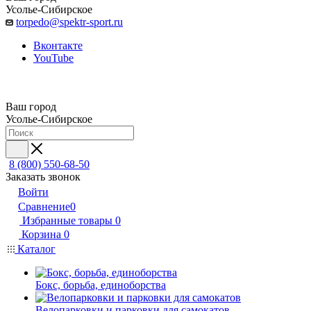
Усолье-Сибирское
torpedo@spektr-sport.ru
Вконтакте
YouTube
Ваш город
Усолье-Сибирское
8 (800) 550-68-50
Заказать звонок
Войти
Сравнение
0
Избранные товары
0
Корзина
0
Каталог
Бокс, борьба, единоборства
Велопарковки и парковки для самокатов