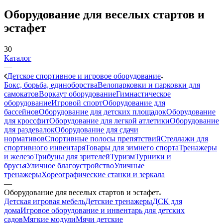
Оборудование для веселых стартов и
эстафет
30
Каталог
—
Детское спортивное и игровое оборудование
Бокс, борьба, единоборства
Велопарковки и парковки для
самокатов
Воркаут оборудование
Гимнастическое
оборудование
Игровой спорт
Оборудование для
бассейнов
Оборудование для детских площадок
Оборудование
для кроссфит
Оборудование для легкой атлетики
Оборудование
для раздевалок
Оборудование для сдачи
нормативов
Спортивные полосы препятствий
Стеллажи для
спортивного инвентаря
Товары для зимнего спорта
Тренажеры
и железо
Трибуны для зрителей
Туризм
Турники и
брусья
Уличное благоустройство
Уличные
тренажеры
Хореографические станки и зеркала
—
Оборудование для веселых стартов и эстафет
Детская игровая мебель
Детские тренажеры
ДСК для
дома
Игровое оборудование и инвентарь для детских
садов
Мягкие модули
Мячи детские