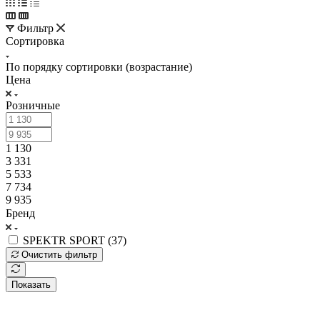
Фильтр
Сортировка
По порядку сортировки (возрастание)
Цена
Розничные
1 130
3 331
5 533
7 734
9 935
Бренд
SPEKTR SPORT (
37
)
Очистить фильтр
Показать