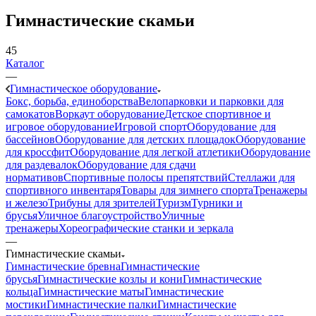
Гимнастические скамьи
45
Каталог
—
Гимнастическое оборудование
Бокс, борьба, единоборства
Велопарковки и парковки для
самокатов
Воркаут оборудование
Детское спортивное и
игровое оборудование
Игровой спорт
Оборудование для
бассейнов
Оборудование для детских площадок
Оборудование
для кроссфит
Оборудование для легкой атлетики
Оборудование
для раздевалок
Оборудование для сдачи
нормативов
Спортивные полосы препятствий
Стеллажи для
спортивного инвентаря
Товары для зимнего спорта
Тренажеры
и железо
Трибуны для зрителей
Туризм
Турники и
брусья
Уличное благоустройство
Уличные
тренажеры
Хореографические станки и зеркала
—
Гимнастические скамьи
Гимнастические бревна
Гимнастические
брусья
Гимнастические козлы и кони
Гимнастические
кольца
Гимнастические маты
Гимнастические
мостики
Гимнастические палки
Гимнастические